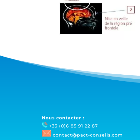
Nous contacter :
+33 (0)
6 85 91 22
87
contact@pact-conseils.com