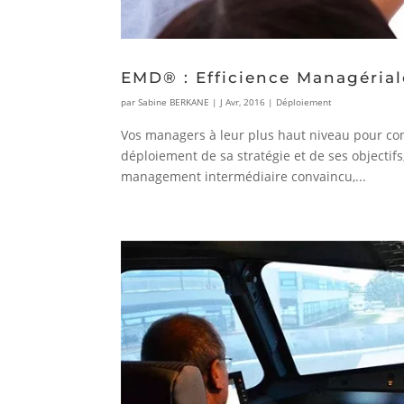
EMD® : Efficience Managérial
par
Sabine BERKANE
|
J Avr, 2016
|
Déploiement
Vos managers à leur plus haut niveau pour con
déploiement de sa stratégie et de ses objectif
management intermédiaire convaincu,...