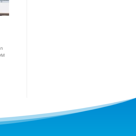
un
DOM