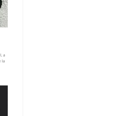
l, a
 la