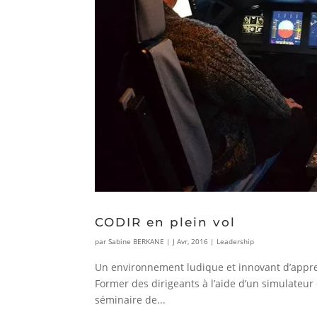
CODIR en plein vol
par
Sabine BERKANE
|
J Avr, 2016
|
Leadership
Un environnement ludique et innovant d’apprent
Former des dirigeants à l’aide d’un simulateur
séminaire de...